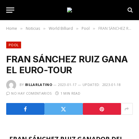
Home
Noticias
World Billiard
Pool
FRAN SÁNCHEZ RUIZ GANA EL EURO-TOUR
»
»
»
»
POOL
FRAN SÁNCHEZ RUIZ GANA
EL EURO-TOUR
BY
BILLARLATINO
2023-01-17
UPDATED:
2023-01-18
NO HAY COMENTARIOS
1 MIN READ
FRAN SÁNCHEZ RUIZ GANADOR DEL