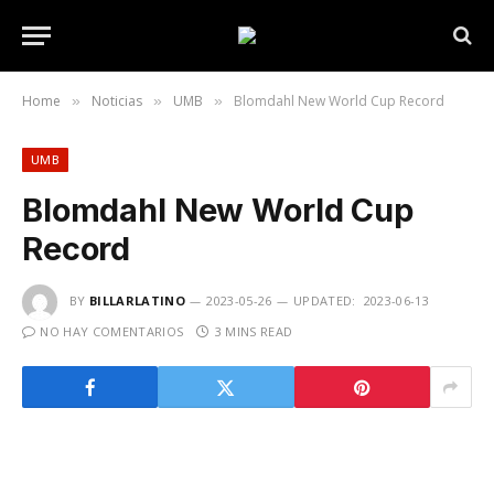
Home
Noticias
UMB
Blomdahl New World Cup Record
»
»
»
UMB
Blomdahl New World Cup
Record
BY
BILLARLATINO
2023-05-26
UPDATED:
2023-06-13
NO HAY COMENTARIOS
3 MINS READ