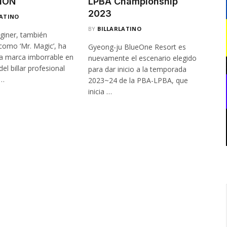
ION
LPBA Championship
2023
LATINO
BY
BILLARLATINO
giner, también
como ‘Mr. Magic’, ha
Gyeong-ju BlueOne Resort es
a marca imborrable en
nuevamente el escenario elegido
el billar profesional
para dar inicio a la temporada
n…
2023~24 de la PBA-LPBA, que
inicia …