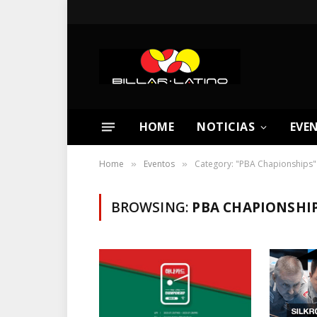
HOME
NOTICIAS
EVE
Home
Eventos
Category: "PBA Chapionships"
»
»
BROWSING:
PBA CHAPIONSHI