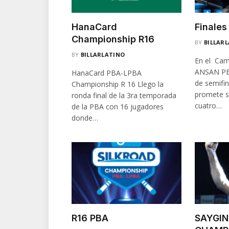
HanaCard
Finales
Championship R16
BY
BILLAR
BY
BILLARLATINO
En el Ca
ANSAN PBA
HanaCard PBA-LPBA
de semifin
Championship R 16 Llego la
promete s
ronda final de la 3ra temporada
cuatro…
de la PBA con 16 jugadores
donde…
R16 PBA
SAYGIN