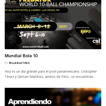
Mundial Bola 10
BY
BILLARLATINO
Hoy es un día grande para el pool panamericano. Cristopher
Tévez y Gerson Martínez, ambos de Perú , se encuentran…