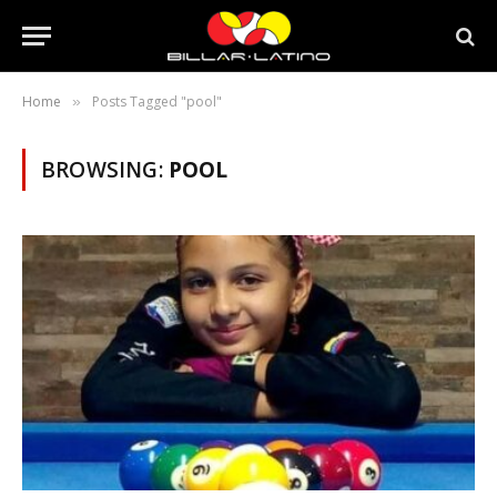
Home
Posts Tagged "pool"
»
BROWSING:
POOL