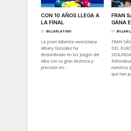
CON 10 AÑOS LLEGA A
FRAN S
LA FINAL
GANA E
BY
BILLARLATINO
BY
BILLAR
La joven billarista venezolana
FRAN SÁ
Albany González ha
DEL EUR
deslumbrado en los Juegos del
SEGUNDA 
Alba con su gran destreza y
Enhorabue
precisión en…
nuestros 
que han p